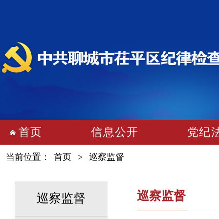
首页
信息公开
党纪
当前位置：
首页
>
巡察监督
巡察监督
巡察监督