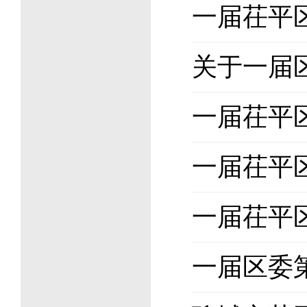
一届茌平
关于一届
一届茌平
一届茌平
一届茌平
一届区委