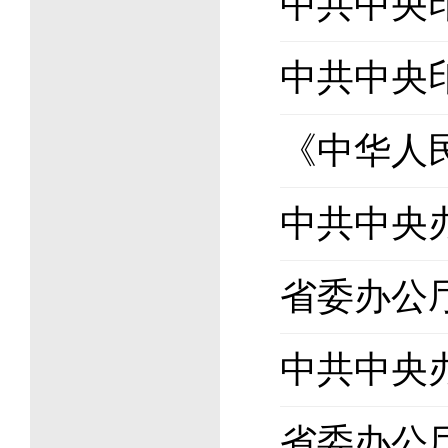
中共中央
中共中央
《中华人
中共中央
省委办公厅
中共中央
省委办公