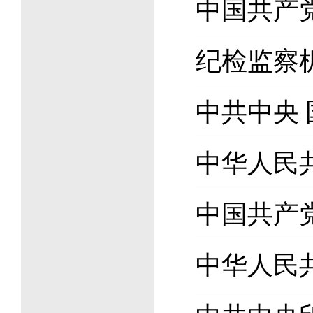
中国共产
纪检监察
中共中央
中华人民
中国共产
中华人民