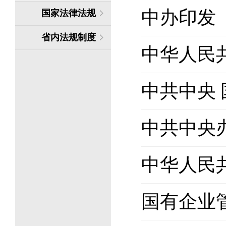
中办印发
国家法律法规
省内法规制度
中华人民
中共中央
中共中央
中华人民
国有企业