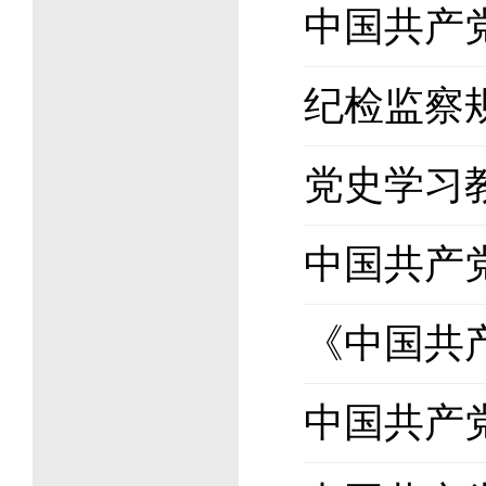
中国共产
纪检监察
党史学习
中国共产
《中国共
中国共产